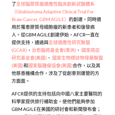
了
全球腦膠質瘤適應性臨床創新試驗體系
（Glioblastoma Adaptive Clinical Trial For
Brain Cancer, GBM AGILE）
的創建，同時適
用於罹患膠質母細胞瘤的新患者和復發病
人。從GBM AGILE創建伊始，AFCR一直在
提供支持，通過與
全球適應性研究聯盟
(GCAR)
、
治愈腦癌基金會(澳洲)
、
國
家癌症
研究基金會(
美
國
)
、
國家生物標誌物發展聯盟
(美國)
和
國家腦腫瘤協會(美國)
合作，以及其
他慈善機構合作，涉及了從創意到運營的方
方面面。
AFCR提供的支持包括向中國八家主要醫院的
科學家提供旅行補助金，使他們能夠參加
GBM AGILE在美國的研討會和新聞發布會；