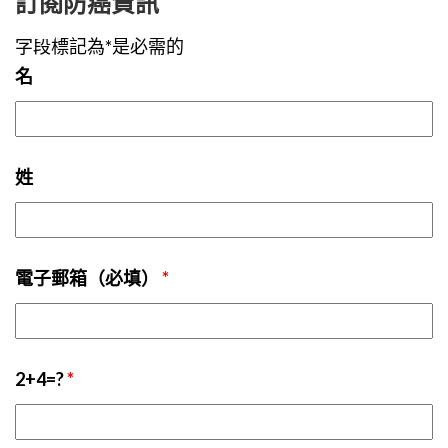
訂閱防癌資訊
字段標記為*是必需的
名
姓
電子郵箱（必填）
*
2+4=?
*