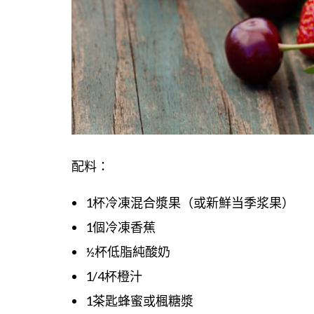
配料：
1杯冷凍混合漿果（或新鮮当季浆果）
1個冷凍香蕉
½杯低脂純酸奶
1/4杯橙汁
1茶匙蜂蜜或楓糖漿