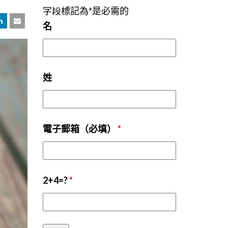
字段標記為*是必需的
名
姓
電子郵箱（必填）
*
2+4=?
*