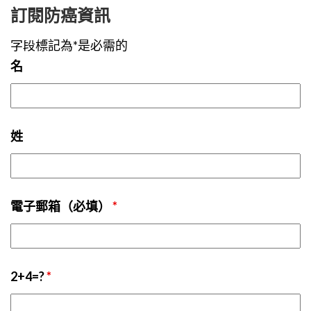
訂閱防癌資訊
字段標記為*是必需的
名
姓
電子郵箱（必填）
*
2+4=?
*