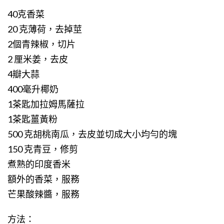
40克香菜
20 克薄荷，去掉莖
2個青辣椒，切片
2 厘米姜，去皮
4瓣大蒜
400毫升椰奶
1茶匙加拉姆馬薩拉
1茶匙薑黃粉
500 克胡桃南瓜，去皮並切成大小均勻的塊
150 克青豆，修剪
煮熟的印度香米
額外的香菜，服務
芒果酸辣醬，服務
方法：