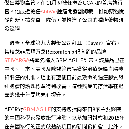
傑出藥物高管，在11月初被任命為GCAR的首席執行
官。他最近擔任
AbbVie
腫瘤開發副總裁，推動藥物開
發創新，擴充員工隊伍，並推進了公司的腫瘤藥物研
發流程。
一週後，全球第九大製藥公司拜耳（Bayer）宣布，
其瑞戈非尼拜万戈Regorafenib 靶向药的品牌
STIVARGA
將率先進入GBM AGILE計畫。該產品已在
中國、日本、美國及歐盟等市場獲得治療結腸直腸癌
和肝癌的批准，這也有望使目前最致命的腦癌膠質母
細胞瘤的護理標準得到改善，這種癌症的存活率在過
去的幾十年間均未有提升。
AFCR對
GBM AGILE
的支持包括向來自8家主要醫院
的中國科學家發放旅行津貼，以參加研討會和2015年
在美國舉行的正式啟動該項目的新聞發佈會。此外，