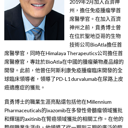
2019年2月加入百濟神
州，擔任免疫腫瘤學首
席醫學官。在加入百濟
神州之前，賁勇博士曾
在位於聖地亞哥的生物
技術公司BioAtla擔任首
席醫學官，同時在Himalaya Therapeutics公司擔任首
席醫療官，專註於BioAtla在中國的腫瘤藥物產品線的
開發。此前，他曾任阿斯利康免疫腫瘤臨床開發的全
球臨床領導者，領導了PD-L1 durvalumab在尿路上皮
癌適應症的獲批。
賁勇博士的職業生涯亮點還包括他在Millennium
Pharmaceuticals的ixazomib在多發性骨髓瘤領域獲批
和輝瑞的axitinib在腎癌領域獲批的相關工作。在他的
整個職業生涯中，他領導了從一期到三期的廣泛的臨