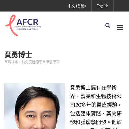
中文 (香港)
English
賁勇博士
百濟神州，前免疫腫瘤學首席醫學官
賁勇博士擁有在學術
界、製藥和生物技術公
司20多年的醫療經驗，
包括臨床實踐、藥物研
發和腫瘤學開發。他於