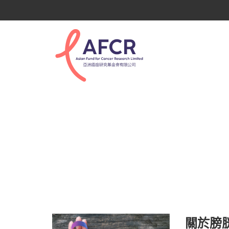
認知癌症
關於膀