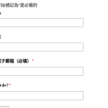
字段標記為*是必需的
名
姓
電子郵箱（必填）
*
+4=?
*