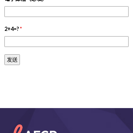
2+4=?
*