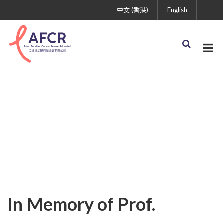
中文 (香港)
English
In Memory of Prof.
George Tsao
In Memory of Prof.