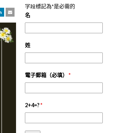
字段標記為*是必需的
名
姓
電子郵箱（必填）
*
2+4=?
*