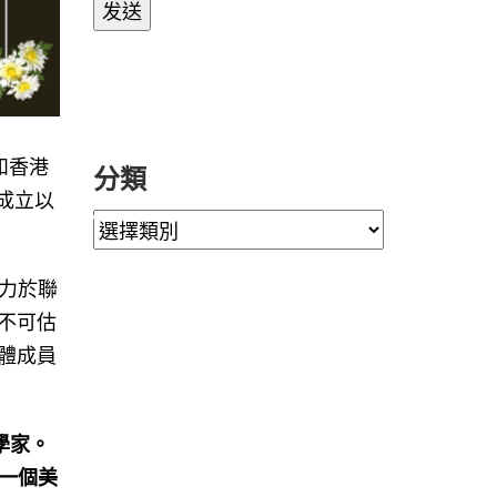
和香港
分類
 成立以
力於聯
了不可估
全體成員
學家。
一個美