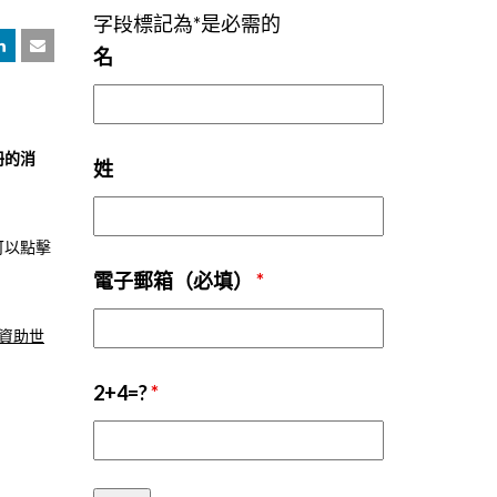
字段標記為*是必需的
名
冊的消
姓
可以點擊
電子郵箱（必填）
*
資助世
2+4=?
*