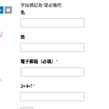
字段標記為*是必需的
名
姓
電子郵箱（必填）
*
2+4=?
*