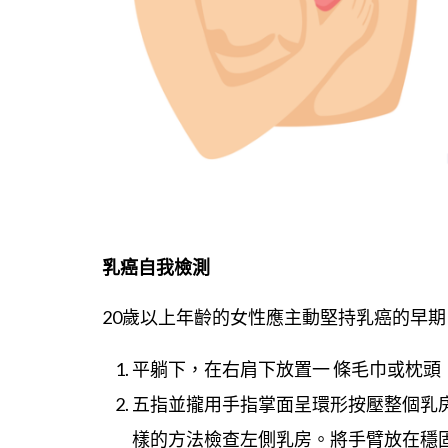
乳癌自我檢測
20歲以上年齡的女性應主動堅持乳癌的早
平躺下，在右肩下放置一 條毛巾或枕
五指並攏用手指掌面呈環形按壓整個乳
樣的方法檢查左側乳房。將手臂放在穩