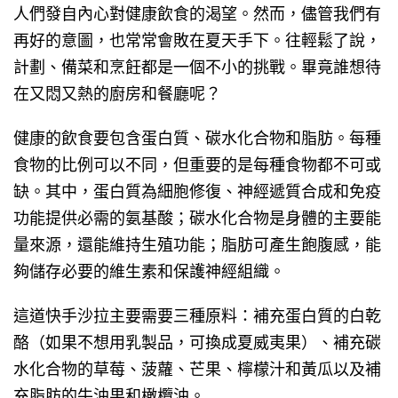
人們發自內心對健康飲食的渴望。然而，儘管我們有
再好的意圖，也常常會敗在夏天手下。往輕鬆了說，
計劃、備菜和烹飪都是一個不小的挑戰。畢竟誰想待
在又悶又熱的廚房和餐廳呢？
健康的飲食要包含蛋白質、碳水化合物和脂肪。每種
食物的比例可以不同，但重要的是每種食物都不可或
缺。其中，蛋白質為細胞修復、神經遞質合成和免疫
功能提供必需的氨基酸；碳水化合物是身體的主要能
量來源，還能維持生殖功能；脂肪可產生飽腹感，能
夠儲存必要的維生素和保護神經組織。
這道快手沙拉主要需要三種原料：補充蛋白質的白乾
酪（如果不想用乳製品，可換成夏威夷果）、補充碳
水化合物的草莓、菠蘿、芒果、檸檬汁和黃瓜以及補
充脂肪的牛油果和橄欖油。