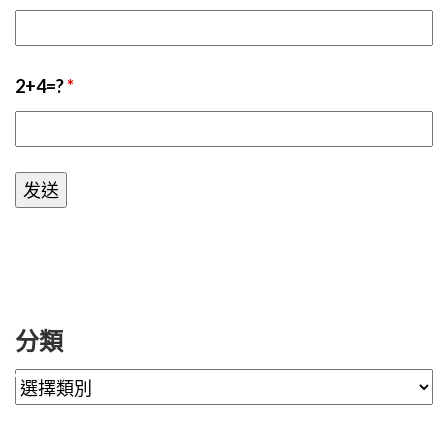
2+4=?
*
分類