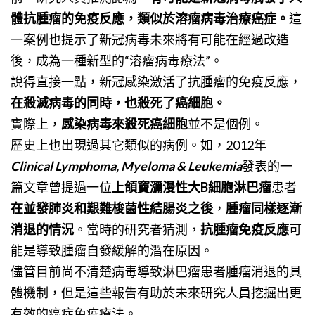
體抗腫瘤的免疫反應，類似於溶瘤病毒治療癌症。
這
一案例也提示了新冠病毒未來將有可能在經過改造
後，成為一種新型的“溶瘤病毒療法”。
說得直接一點，新冠感染激活了抗腫瘤的免疫反應，
在殺滅病毒的同時，也殺死了癌細胞。
實際上，
感染病毒來殺死癌細胞
並不是個例。
歷史上也出現過其它類似的病例。如，2012年
Clinical Lymphoma, Myeloma & Leukemia
發表的一
篇文章曾提過一位
上頜竇瀰漫性大B細胞淋巴瘤
患者
在並發肺炎和艱難梭菌性結腸炎之後
，
腫瘤同樣逐漸
消退的情況
。當時的研究者猜測，
抗腫瘤免疫反應
可
能是導致腫瘤自發緩解的潛在原因。
儘管目前尚不清楚病毒導致淋巴瘤患者腫瘤消退的具
體機制，但是這些報告有助於未來研究人員挖掘出更
有效的癌症免疫療法。