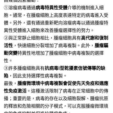
①溶瘤病毒通過
病毒特異性受體
介導的機制進入細
胞。通常，在腫瘤細胞上高度表達特定的病毒進入受
體。另外，還有通過重新靶向溶瘤病毒以通過腫瘤特
異性受體進入細胞來改善腫瘤選擇性的努力。
②與正常靜止細胞相比，腫瘤細胞具有
高代謝和復制
活性
，快速細胞分裂增加了病毒複製。此外，
腫瘤驅
動突變
特異性地增加了腫瘤細胞中病毒複製的選擇
性。
③許多腫瘤細胞具有
抗病毒I型乾擾素
信號傳導的缺
陷
，因此支持選擇性病毒複製。
最後，
腫瘤微環境中病毒複製會促使先天免疫和適應
性免疫激活
。這種激活限制了病毒在正常細胞中的傳
播；重要的是，病毒的存在以及細胞裂解、腫瘤抗原
的釋放和危險相關的分子模式，可以克服腫瘤微環境