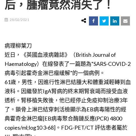
后，腫瘤竟然消失了！
28/02/2021
病理柳葉刀
近日，《英國血液病雜誌》（British Journal of
Haematology）在線發表了一篇題為“SARS-COVID-2
病毒引起霍奇金淋巴瘤緩解”的一個病例。
61歲，男性，因進行性淋巴結腫大和體重減輕轉到血
液科。因繼發於IgA腎病的終末期腎衰竭而接受血液
透析。腎移植失敗後，他已經停止免疫抑制治療3年
了。鎖骨上淋巴結穿刺活檢顯示為EB病毒陽性的經
典霍奇金淋巴瘤[EB病毒聚合酶鏈反應(PCR) 4800
copies/ml;log10 3·68]。FDG-PET/CT 評估患者屬於