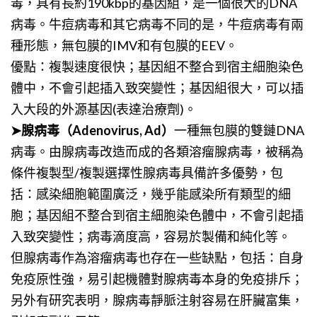
毒，具有長約190kbp的基因組，是一個很大的DNA
病毒。牛痘病毒和其它病毒不同的是，牛痘病毒有兩
種形態，無包膜的IMV和有包膜的EEV。
優點：複製速度很快；基因組不整合到宿主細胞染色
體中，不會引起插入致突變性；基因組很大，可以插
入大段的外源基因(表達治療劑)。
➤腺病毒（Adenovirus, Ad）
一種無包膜的雙鏈DNA
病毒。由腺病毒改造而成的各類溶瘤腺病毒，被稱為
條件複製型/複製選擇性腺病毒具備許多優勢，包
括：感染細胞範圍廣泛，幾乎能感染所有類型的細
胞；基因組不整合到宿主細胞染色體中，不會引起插
入致突變性；病毒滴度高，容易於製備和純化等。
但腺病毒作為溶瘤病毒也存在一些缺點，包括：自身
免疫原性強，易引起機體對腺病毒本身的免疫排斥；
另外有研究表明，腺病毒靜脈注射容易在肝臟富集，