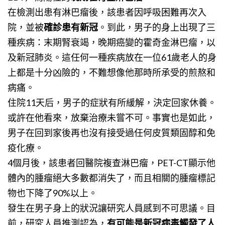
在檢測出患有淋巴瘤後，該患者因呼吸困難再次入
院，並被
確診患有新冠
。到此，男子的身上出現了三
種疾病：末期腎衰竭，晚期癌變的霍奇金淋巴瘤，以
及新冠肺炎。這任何一種疾病放在一位61歲老人的身
上都是十分凶險的，不難想像他那時所承受的煎熬和
病痛。
住院11天后，男子的症狀有所緩解，決定回家休養。
或許在他看來，放棄治療未嘗不可。事實也是如此，
男子在回到家後再也沒有接受過任何皮質類固醇和免
疫化療。
4個月後，該患者回醫院複查淋巴瘤，PET-CT顯示他
體內的腫瘤絕大多數都消失了，而且相關的腫瘤標記
物也下降了90%以上。
發生在男子身上的狀況讓研究人員感到不可思議。目
前，研究人員推測認為，
有可能是新冠病毒觸發了人