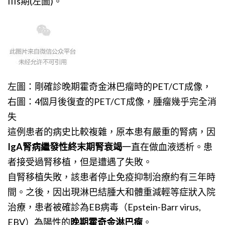
IIIs期(左圖)。
左圖：剛確診晚期霍奇金淋巴瘤時的PET/CT成像，
右圖：4個月後復查的PET/CT成像，腫瘤幾乎完全消
失
這例患者的病史比較複雜，原本患有嚴重的腎病，因
IgA腎病繼發性終末期腎衰竭
一直在做血液透析。患
者接受過腎移植，但是遭遇了失敗。
自腎移植失敗，該患者停止免疫抑制治療約有三年時
間。之後，因出現淋巴結腫大和體重減輕等症狀入院
治療，患者被確診為EB病毒（Epstein-Barr virus,
EBV）為陽性的
晚期霍奇金淋巴瘤
。