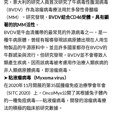
究，意大利的研究人員首次研究了牛病毒性腹瀉病毒
（BVDV）作為溶瘤病毒療法用於多發性骨髓瘤
（MM）。研究發現，
BVDV結合CD46受體，具有顯
著的抗MM活性
。
BVDV是牛血清攜帶的最常見的外源病毒之一，是一
種牛病原體，曾經有報導發現該病原體出現在人用生
物製品的牛源原料中，並且許多國家都存在BVDV的
牛群感染與流行。但研究發現，BVDV並不會導致人
類產生疾病，因而該病毒被考慮用作治療人類疾病的
非人類病原體病毒，即溶瘤病毒。
➤ 粘液瘤病毒（Myxoma virus）
在2020年11月開展的第35屆腫瘤免疫治療學會年會
（SITC 2020）上，OncoMyx公開了其根據兔子體內
的一種兔痘病毒——粘液瘤病毒，開發的溶瘤病毒療
法的積極的臨床前研究數據。