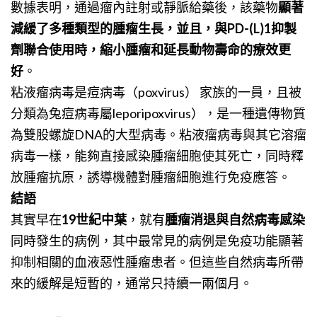
數據表明，通過瘤內註射或靜脈給藥後，該藥物
顯著
減緩了多種類型的腫瘤生長，並且，與PD-(L)1抑製
劑聯合使用時，縮小腫瘤和延長動物壽命的療效更
好
。
粘液瘤病毒是痘病毒（poxvirus） 家族的一員，且被
分類為兔痘病毒屬leporipoxvirus），是一種遺傳物質
為雙股螺旋DNA的大型病毒。粘液瘤病毒與其它溶瘤
病毒一樣，能夠直接感染腫瘤細胞使其死亡，同時釋
放腫瘤抗原，誘導機體對腫瘤細胞進行免疫應答。
結語
其實早在
19世紀中葉
，就有
腫瘤消退與自然病毒感染
同時發生的病例，其中最常見的病例是免疫功能顯著
抑制相關的血液惡性腫瘤患者。但這些自然病毒所帶
來的緩解是短暫的，通常只持續一兩個月。