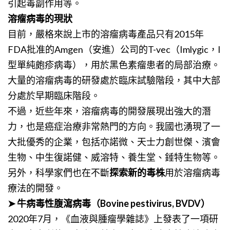
引起毒副作用等。
溶瘤病毒的現狀
目前，嚴格來說上市的溶瘤病毒產品只有2015年
FDA批准的Amgen（安進）公司的T-vec（Imlygic，I
型單純皰疹病毒），用於黑色素瘤患者的局部治療。
大量的溶瘤病毒的研發處於臨床試驗階段，其中大部
分處於早期臨床階段。
不過，近些年來，溶瘤病毒的開發展現出強大的潛
力，也是癌症治療非常熱門的方向。我國也湧現了一
大批優秀的企業，包括亦諾微、天士力創世傑、濱會
生物、中生復諾健、威溶特、養生堂、錘特生物等。
另外，科學家們也在不斷
探索新的毒株
用於溶瘤病毒
療法的開發。
➤ 牛病毒性腹瀉病毒（Bovine pestivirus, BVDV）
2020年7月，《血液與腫瘤學雜誌》上發表了一項研