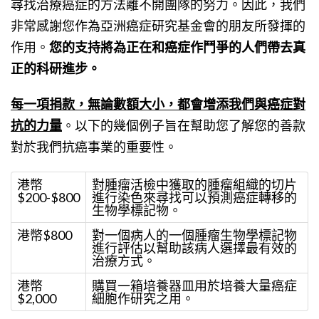
尋找治療癌症的方法離不開團隊的努力。因此，我們
非常感謝您作為亞洲癌症研究基金會的朋友所發揮的
作用。
您的支持將為正在和癌症作鬥爭的人們帶去真
正的科研進步。
每一項捐款，無論數額大小，都會增添我們與癌症對
抗的力量
。以下的幾個例子旨在幫助您了解您的善款
對於我們抗癌事業的重要性。
港幣
對腫瘤活檢中獲取的腫瘤組織的切片
$200-$800
進行染色來尋找可以預測癌症轉移的
生物學標記物。
港幣$800
對一個病人的一個腫瘤生物學標記物
進行評估以幫助該病人選擇最有效的
治療方式。
港幣
購買一箱培養器皿用於培養大量癌症
$2,000
細胞作研究之用。