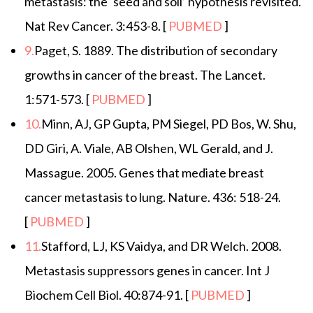
metastasis: the ‘seed and soil’ hypothesis revisited.
Nat Rev Cancer. 3:453-8. [
PUBMED
]
9.
Paget, S. 1889. The distribution of secondary
growths in cancer of the breast. The Lancet.
1:571-573. [
PUBMED
]
10.
Minn, AJ, GP Gupta, PM Siegel, PD Bos, W. Shu,
DD Giri, A. Viale, AB Olshen, WL Gerald, and J.
Massague. 2005. Genes that mediate breast
cancer metastasis to lung. Nature. 436: 518-24.
[
PUBMED
]
11.
Stafford, LJ, KS Vaidya, and DR Welch. 2008.
Metastasis suppressors genes in cancer. Int J
Biochem Cell Biol. 40:874-91. [
PUBMED
]