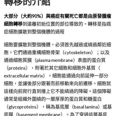
轉移的介紹
大部分（大約90%）與癌症有關死亡都是由原發腫瘤
細胞轉移
到遠離初始位置的部位導致的。轉移是指癌
症細胞擴散到整個機體的過程
細胞要擴散到整個機體，必須首先越過或繞過鄰近細
胞。它們通過重構細胞骨架（
cytoskeleton
）；以及
通過細胞質膜（
plasma membrane
）表面的蛋白質
（proteins），附著於其它細胞和細胞外基質（
extracellular matrix
）。細胞能通過向前延伸一部分
細胞，並讓後部分跟著而前移動來向前遷移。細胞就
這樣向前爬行直到撞上它不能繞過的障礙。這個障礙
通常是組織外圍繞的一層厚厚的蛋白質和糖蛋白
（glycoproteins），稱為基底層（
basal lamina
）或基
底膜（
basement membrane
）。為了穿過這層基底