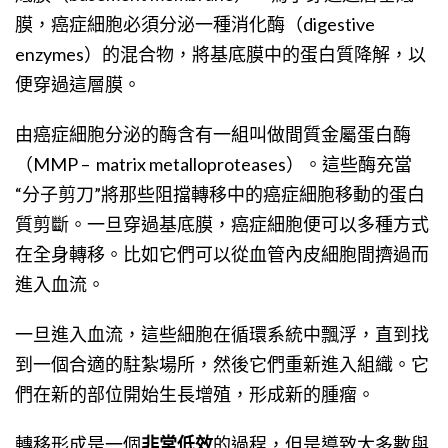
膜，癌症細胞必須分泌一種消化酶（digestive
enzymes）的混合物，將基底膜中的蛋白質降解，以
便穿過這層膜。
由癌症細胞分泌的酶含有一組叫做間質金屬蛋白酶
（MMP –
matrix metalloproteases
）。這些酶充當
“分子剪刀”將那些阻擋轉移中的癌症細胞移動的蛋白
質剪斷。一旦穿過基底膜，癌症細胞便可以多種方式
在全身轉移。比如它們可以從血管內皮細胞間擠過而
進入血流。
一旦進入血流，這些細胞在循環系統中飄浮，直到找
到一個合適的駐紮場所，然後它們重新進入組織。它
們在新的部位開始生長增殖，形成新的腫瘤。
轉移形成是一個
非常低效
的過程，但是導致大多數與