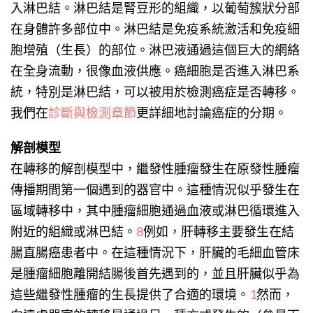
入淋巴結。淋巴結是腎豆形的組織，以葡萄簇狀分部
在身體許多部位中。淋巴結是免疫系統激活和免疫細
胞增殖（生長）的部位。淋巴液通過這個巨大的網絡
在全身流動，很像血液供應。癌細胞是否進入淋巴系
統，特別是淋巴結，可以被用於檢測癌症是否轉移。
我們在
診斷與檢測章節
更詳細地討論癌症的分期。
解剖模型
在轉移的解剖模型中，繼發性腫瘤發生在原發性腫瘤
傳播期間第一個遇到的器官中。這種情況似乎發生在
區域轉移中，其中腫瘤細胞通過血液或淋巴循環進入
附近的組織或淋巴結。
8
例如，肝轉移主要發生在結
腸直腸癌患者中。在這種情況下，肝臟的毛細血管床
是腫瘤細胞離開結腸後首先遇到的，並且肝臟似乎為
這些繼發性腫瘤的生長提供了合適的環境。
1
然而，