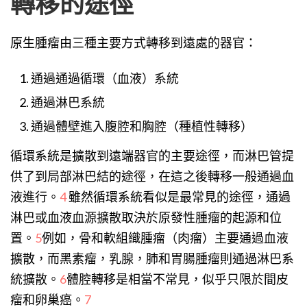
轉移的途徑
原生腫瘤由三種主要方式轉移到遠處的器官：
通過通過循環（血液）系統
通過淋巴系統
通過體壁進入腹腔和胸腔（種植性轉移）
循環系統是擴散到遠端器官的主要途徑，而淋巴管提
供了到局部淋巴結的途徑，在這之後轉移一般通過血
液進行。
4
雖然循環系統看似是最常見的途徑，通過
淋巴或血液血源擴散取決於原發性腫瘤的起源和位
置。
5
例如，骨和軟組織腫瘤（肉瘤）主要通過血液
擴散，而黑素瘤，乳腺，肺和胃腸腫瘤則通過淋巴系
統擴散。
6
體腔轉移是相當不常見，似乎只限於間皮
瘤和卵巢癌。
7