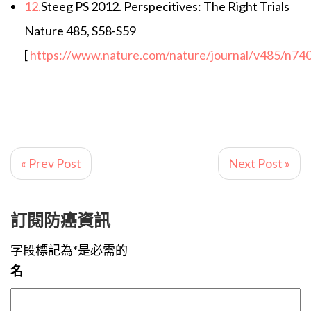
12.
Steeg PS 2012. Perspecitives: The Right Trials
Nature 485, S58-S59
[
https://www.nature.com/nature/journal/v485/n740
« Prev Post
Next Post »
訂閱防癌資訊
字段標記為*是必需的
名