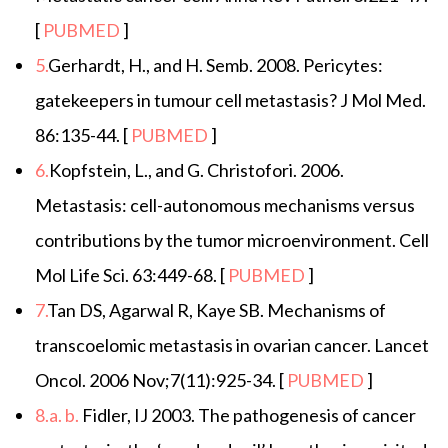
[
PUBMED
]
5.
Gerhardt, H., and H. Semb. 2008. Pericytes:
gatekeepers in tumour cell metastasis? J Mol Med.
86:135-44. [
PUBMED
]
6.
Kopfstein, L., and G. Christofori. 2006.
Metastasis: cell-autonomous mechanisms versus
contributions by the tumor microenvironment. Cell
Mol Life Sci. 63:449-68. [
PUBMED
]
7.
Tan DS, Agarwal R, Kaye SB. Mechanisms of
transcoelomic metastasis in ovarian cancer. Lancet
Oncol. 2006 Nov;7(11):925-34. [
PUBMED
]
8.
a.
b.
Fidler, IJ 2003. The pathogenesis of cancer