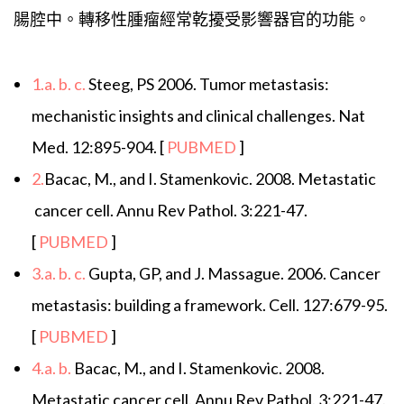
腸腔中。轉移性腫瘤經常乾擾受影響器官的功能。
1.
a.
b.
c.
Steeg, PS 2006. Tumor metastasis:
mechanistic insights and clinical challenges. Nat
Med. 12:895-904. [
PUBMED
]
2.
Bacac, M., and I. Stamenkovic. 2008.
Metastatic
cancer cell. Annu Rev Pathol. 3:221-47.
[
PUBMED
]
3.
a.
b.
c.
Gupta, GP, and J. Massague. 2006. Cancer
metastasis: building a framework. Cell. 127:679-95.
[
PUBMED
]
4.
a.
b.
Bacac, M., and I. Stamenkovic. 2008.
Metastatic cancer cell. Annu Rev Pathol. 3:221-47.