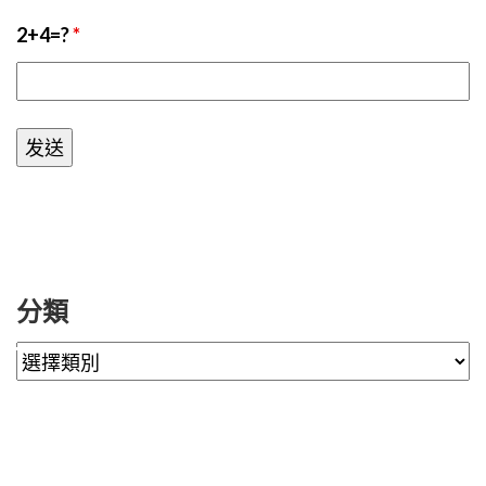
2+4=?
*
分類