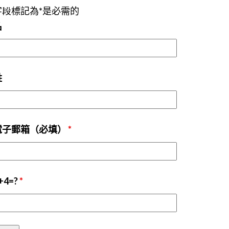
字段標記為*是必需的
名
姓
電子郵箱（必填）
*
+4=?
*