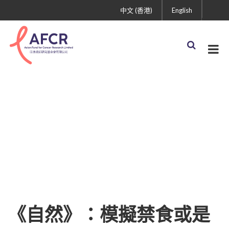
中文 (香港)
English
《自然》：模擬禁食或是
治療乳癌的“神助攻”！科
學家發現模擬禁食能增強
乳癌內分泌治療療效，延
緩耐藥的機制
《自然》：模擬禁食或是