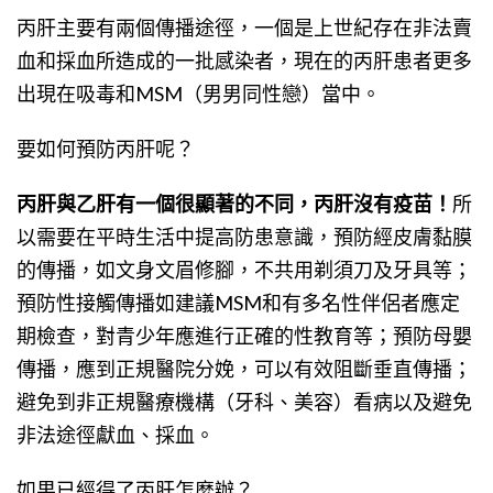
丙肝主要有兩個傳播途徑，一個是上世紀存在非法賣
血和採血所造成的一批感染者，現在的丙肝患者更多
出現在吸毒和MSM（男男同性戀）當中。
要如何預防丙肝呢？
丙肝與乙肝有一個很顯著的不同，丙肝沒有疫苗！
所
以需要在平時生活中提高防患意識，預防經皮膚黏膜
的傳播，如文身文眉修腳，不共用剃須刀及牙具等；
預防性接觸傳播如建議MSM和有多名性伴侶者應定
期檢查，對青少年應進行正確的性教育等；預防母嬰
傳播，應到正規醫院分娩，可以有效阻斷垂直傳播；
避免到非正規醫療機構（牙科、美容）看病以及避免
非法途徑獻血、採血。
如果已經得了丙肝怎麼辦？