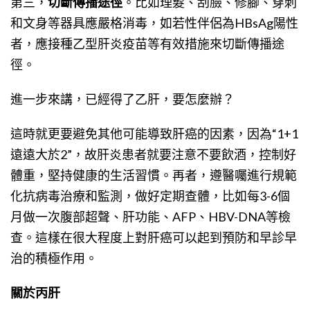
第三，
切斷傳播途徑
。比如理髮、刮臉、修腳、穿刺
和文身等器具應嚴格消毒，如若性伴侶為HBsAg陽性
者，應接種乙型肝炎疫苗等有效措施來切斷傳播途
徑。
進一步來講，已經得了乙肝，要怎麼辦？
這時就更要避免其他可能導致肝癌的因素，因為“1+1
遠遠大於2”，故肝炎患者就要注意不要飲酒，控制好
體重，堅持健康的生活習慣。再者，遵醫囑進行規範
化抗病毒治療和監測，做好定期查體，比如每3-6個
月做一次腹部超聲、肝功能、AFP、HBV-DNA等檢
查。這樣在很大程度上對肝癌可以起到預防和早診早
治的積極作用。
關於丙肝