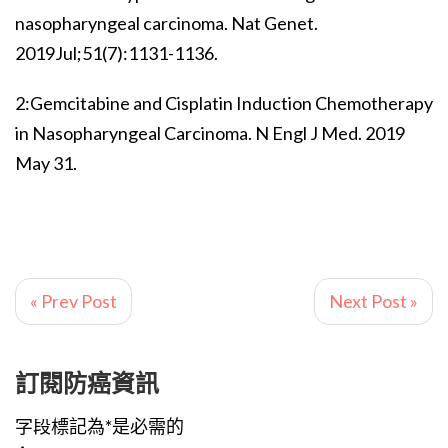
nasopharyngeal carcinoma. Nat Genet.
2019Jul;51(7):1131-1136.
2:Gemcitabine and Cisplatin Induction Chemotherapy
in Nasopharyngeal Carcinoma. N Engl J Med. 2019
May 31.
« Prev Post
Next Post »
訂閱防癌資訊
字段標記為*是必需的