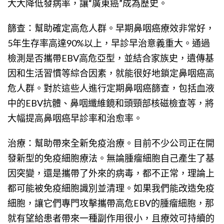
大大降低發病率，讓“廣東癌”成為歷史。
篩查：幫助確定高危人群。早期鼻咽癌療效非常好，
5年生存率高達90%以上，早診早治意義重大。通過
檢測是否攜帶EBV高危亞型，並結合家族史，遺傳基
因和生活習慣等綜合因素，就能很好地鎖定鼻咽癌高
危人群。對於這些人進行定期鼻咽癌篩查，包括血液
中的EBV抗體、鼻咽纖維鏡和頭頸部核磁檢查等，將
大幅提高鼻咽癌早診率和治愈率。
治療：幫助帶來全新免疫治療。目前不少公司正在開
發新型的免疫細胞療法。無論腫瘤細胞自己產生了基
因突變，還是攜帶了外來的病毒，都不正常，理論上
都可能被免疫細胞識別並清理。如果我們能改造免疫
細胞，讓它們專門攻擊攜帶高危EBV的腫瘤細胞，那
就有望給患者帶來一種副作用很小，且療效可持續的