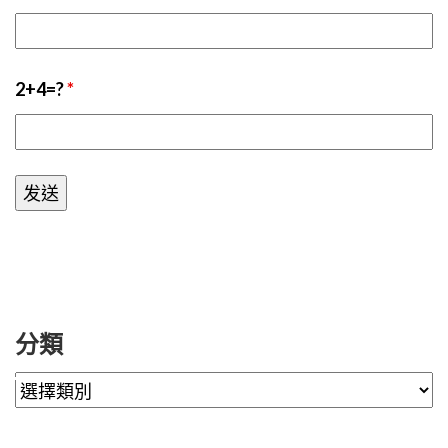
2+4=?
*
分類