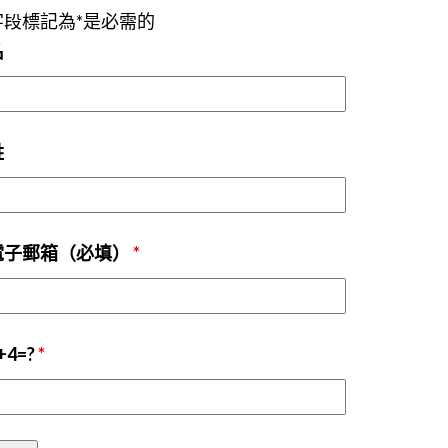
字段標記為*是必需的
名
姓
電子郵箱（必填）
*
+4=?
*