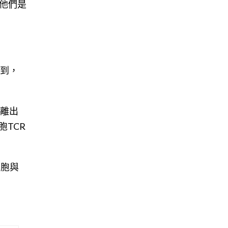
他們是
找到，
分離出
TCR
細胞與