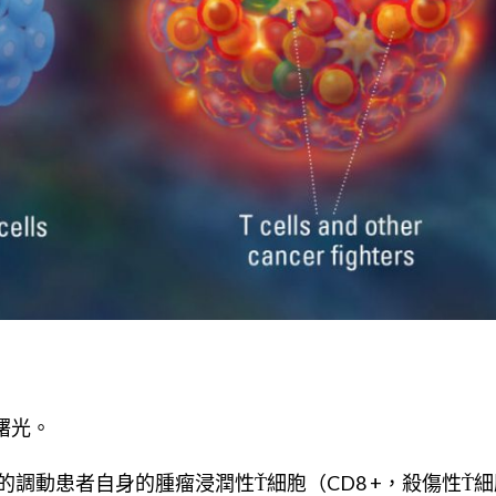
曙光。
調動患者自身的腫瘤浸潤性Ť細胞（CD8 +，殺傷性Ť