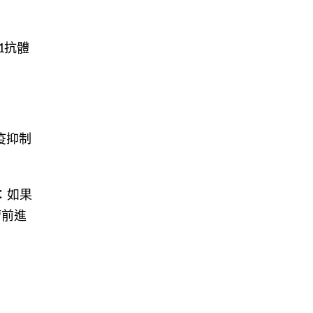
1抗體
疫抑制
：如果
瘤前進