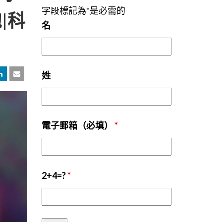
字段標記為*是必需的
|科
名
姓
電子郵箱（必填）
*
2+4=?
*