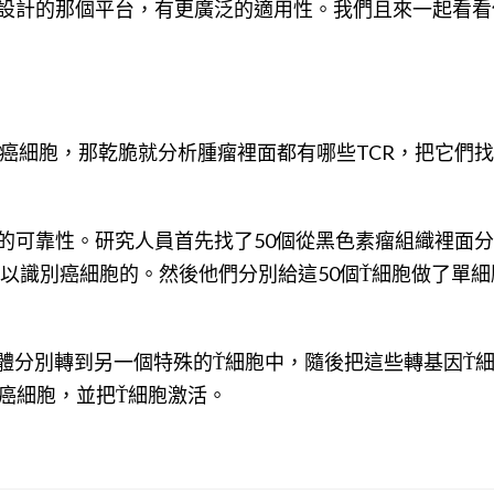
設計的那個平台，有更廣泛的適用性。我們且來一起看看
別癌細胞，那乾脆就分析腫瘤裡面都有哪些TCR，把它們
的可靠性。研究人員首先找了50個從黑色素瘤組織裡面
以識別癌細胞的。然後他們分別給這50個Ť細胞做了單細胞
載體分別轉到另一個特殊的Ť細胞中，隨後把這些轉基因Ť
別癌細胞，並把Ť細胞激活。