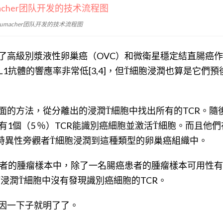
humacher团队开发的技术流程图
了高級別漿液性卵巢癌（OVC）和微衛星穩定結直腸癌
L1抗體的響應率非常低[3,4]，但Ť細胞浸潤也算是它們預
面的方法，從分離出的浸潤Ť細胞中找出所有的TCR。隨
有1個（5 ％）TCR能識別癌細胞並激活Ť細胞。而且他
毒特異性旁觀者Ť細胞浸潤到這種類型的卵巢癌組織中。
患者的腫瘤樣本中，除了一名腸癌患者的腫瘤樣本可用性
浸潤Ť細胞中沒有發現識別癌細胞的TCR。
因一下子就明了了。