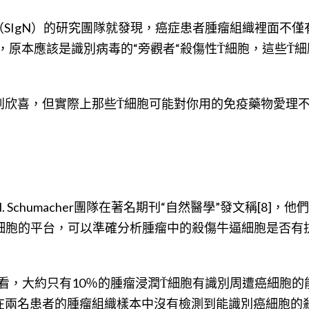
SIgN）的研究團隊就發現，癌症患者腫瘤組織裡面不僅
，原本應該是識別病毒的“旁觀者“殺傷性Ť細胞，這些Ť
到欣喜，但實際上那些Ť細胞可能對你用的免疫藥物愛理
 Schumacher團隊在著名期刊“自然醫學”發文稱[8]，他
細胞的平台，可以準確分析腫瘤中的殺傷牛逼細胞是否有
看，大約只有10％的腫瘤浸潤Ť細胞有識別周遭癌細胞的
在兩名患者的腫瘤組織樣本中沒有檢測到能識別癌細胞的