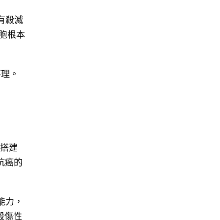
有殺滅
細胞根本
不理。
們搭建
抗癌的
能力，
殺傷性