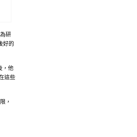
作為研
後好的
後，他
們在這些
有限，