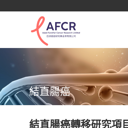
結直腸癌
結直腸癌轉移研究項