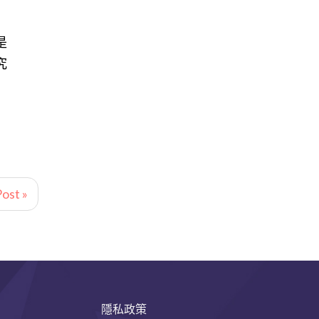
是
究
ost »
隱私政策