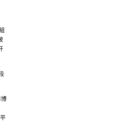
組
破
肝
段
彭博
水平