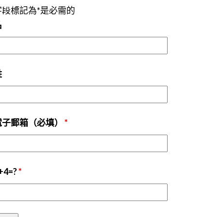
字段標記為*是必需的
名
姓
電子郵箱（必填）
*
+4=?
*