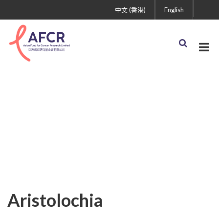
中文 (香港)
English
Aristolochia
Aristolochia