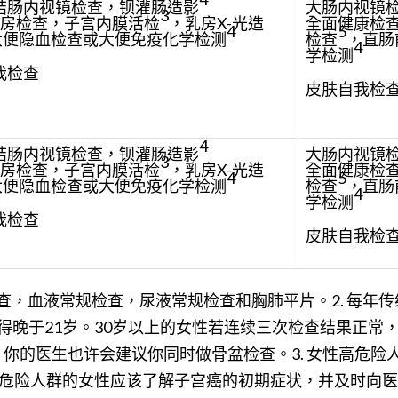
结肠内视镜检查，钡灌肠造影
大肠内视镜
3
房检查，子宫内膜活检
，乳房X-光造
全面健康检
4
5
大便隐血检查或大便免疫化学检测
检查
，直肠
4
学检测
我检查
皮肤自我检
4
结肠内视镜检查，钡灌肠造影
大肠内视镜
3
房检查，子宫内膜活检
，乳房X-光造
全面健康检
4
5
大便隐血检查或大便免疫化学检测
检查
，直肠
4
学检测
我检查
皮肤自我检
检查，血液常规检查，尿液常规检查和胸肺平片。2. 每
晚于21岁。30岁以上的女性若连续三次检查结果正常
查。你的医生也许会建议你同时做骨盆检查。3. 女性高危
危险人群的女性应该了解子宫癌的初期症状，并及时向医生报