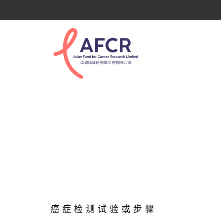
早期癌症檢測
癌 症 检 测 试 验 或 步 骤