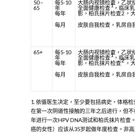
50 –
每5-10
大肠内视镜检查，乙状
1
65
年
全面健康检查
，临床乳
每年
影，柏氏抹片检查2 ，
每月
皮肤自我检查，乳房自
65+
每5-10
大肠内视镜检查，乙状
1
年
全面健康检查
，临床乳
2
每年
影，柏氏抹片检查
，
每月
皮肤自我检查，乳房自
1. 依循医生决定，至少要包括病史，体格
在第一次阴道性接触的三年之后进行，但不得
年进行一次HPV DNA测试和柏氏抹片检
癌的女性）应该从35岁起做年度检查。非高