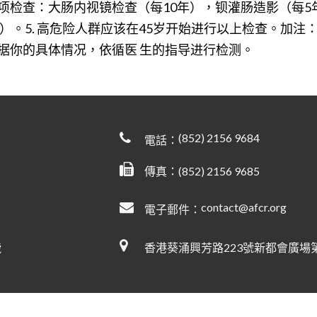
项检查：大肠内视镜检查（每10年），钡灌肠造影（每5
）。5. 高危险人群应该在45岁开始进行以上检查。加
据你的具体情况，依循医 生的指导进行检测。
(852) 2156 9684
電話：
傳真：(852) 2156 9685
contact@afcr.org
電子郵件：
香港葵涌興芳路223號新都會廣場第
號