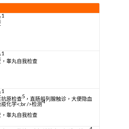
1
查
查
1
查
查，睾丸自我检查
1
查
5
性抗原检查
，直肠前列腺触诊，大便隐血
4
化学<;br />检测
查，睾丸自我检查
4