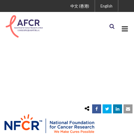
中文 (香港)
English
NFCR Standard
Logo_horizontal_RGB