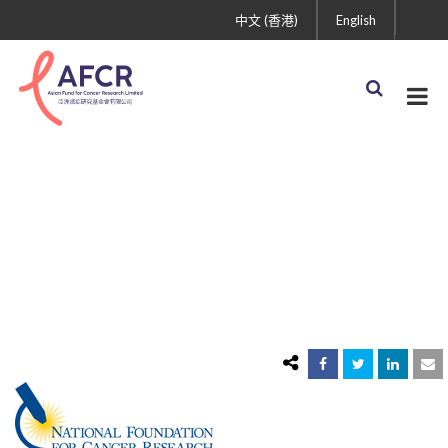
中文 (香港)
English
NFCR final logo