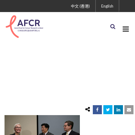
中文 (香港)
English
Jointworkshop1